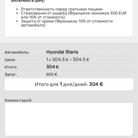
Включено в цену:
Ответственность перед третьими лицами
Страхование от ущерба (Франшиза: минимум 300 EUR
или 10% от стоимости)
Защита от кражи (Франшиза: 10% от стоимости
автомобиля)
Hyundai Staria
Автомобиль:
1
304.3
304.3
Цена:
x
€ =
€
304
Итого:
€
Залог:
800 €
Итого для
1
дня/дней:
304
€
Комментарий: